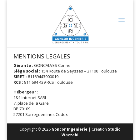
MENTIONS LEGALES
Gérante :
GONCALVES Corine
Siège social :
154 Route de Seysses – 31100 Toulouse
SIRET :
81169443900019
RCS :
811 694 439 RCS Toulouse
Hébergeur :
1&1 Internet SARL
7, place de la Gare
BP 70109
57201 Sarreguemines Cedex
Copyright © 2026
Goncor Ingenierie
| Création
Studio
Wazzabi